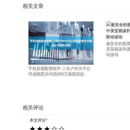
相关文章
最安全的股票
美贸易谈判进
动波动
手机炒股配资软件 三夫户外为子公
司成都悉乐代偿200万逾期贷款
相关评论
本文评分
*