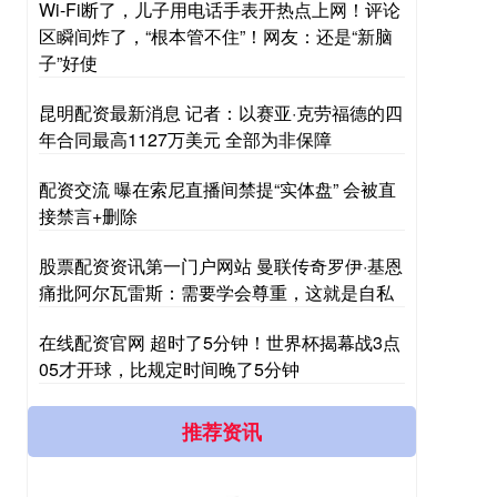
Wi-Fi断了，儿子用电话手表开热点上网！评论
区瞬间炸了，“根本管不住”！网友：还是“新脑
子”好使
昆明配资最新消息 记者：以赛亚·克劳福德的四
年合同最高1127万美元 全部为非保障
配资交流 曝在索尼直播间禁提“实体盘” 会被直
接禁言+删除
股票配资资讯第一门户网站 曼联传奇罗伊·基恩
痛批阿尔瓦雷斯：需要学会尊重，这就是自私
在线配资官网 超时了5分钟！世界杯揭幕战3点
05才开球，比规定时间晚了5分钟
推荐资讯