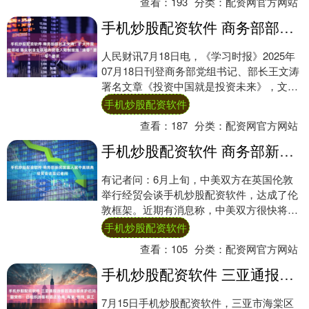
查看：
193
分类：
配资网官方网站
手机炒股配资软件 商务部部长王文涛：扩大外资开放领域 落实制造业领域外资准入限制措施“清零”要求
人民财讯7月18日电，《学习时报》2025年
07月18日刊登商务部党组书记、部长王文涛
署名文章《投资中国就是投资未来》，文章
中提到，扩大外资开放领域。落实制造业....
手机炒股配资软件
查看：
187
分类：
配资网官方网站
手机炒股配资软件 商务部新闻发言人就中美瑞典经贸会谈答记者问
有记者问：6月上旬，中美双方在英国伦敦
举行经贸会谈手机炒股配资软件，达成了伦
敦框架。近期有消息称，中美双方很快将举
行下一轮经贸会谈。请问商务部是否有最新
手机炒股配资软件
消息？ ....
查看：
105
分类：
配资网官方网站
手机炒股配资软件 三亚通报游客因酒店客床护栏问题受伤：已组织游客和酒店协商_海棠_伤残_误工
7月15日手机炒股配资软件，三亚市海棠区