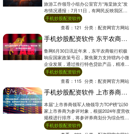
旅游工作领导小组办公室官方“海棠旅文”发
布情况通报：7月11日，有网民反映我区某
酒店因客床护栏问题导致住客受伤。我办第
手机炒股配资软件
一....
查看：
121
分类：
配资网官方网站
手机炒股配资软件 东平农商银行：特色贷款“贷”动小微企业蓬勃发展
鲁网6月30日讯近年来，东平农商银行积极
响应国家政策号召，聚焦聚力支持辖内小微
企业发展，通过推行特色贷款产品，精准对
接小微企业需求，为其发展注入强劲金融动
手机炒股配资软件
力。截....
查看：
115
分类：
配资网官方网站
手机炒股配资软件 上市券商领军人物领导力TOP榜丨行业数据评价全景图：西部证券齐冰总分第二十一 风险控制与员工回报排名居前
本届“上市券商领军人物领导力TOP榜”以50
家上市券商为参评对象，根据2024年度营收
规模进行排序，将参评券商划分为综合性券
商（1-10名）、行业特色发展券商（....
手机炒股配资软件