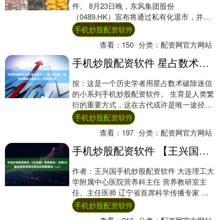
件。 8月23日晚，东风集团股份
（0489.HK）宣布将通过私有化退市，并申
请岚图H股介绍上市。目前央企乘用车子品
手机炒股配资软件
牌中，仅有....
查看：
150
分类：
配资网官方网站
手机炒股配资软件 星占数术︱“数”控生育：秦汉时期胎儿性别占卜与转换方术
按：这是一个历史学者用星占数术破除迷信
的小系列手机炒股配资软件。 生育是人类繁
衍的重要方式，这在古代或许是唯一途径，
它被裹上神秘面纱，或吞鸟卵，或踏巨人足
手机炒股配资软件
迹，或....
查看：
197
分类：
配资网官方网站
手机炒股配资软件 【王兴国】营养新知：近期28篇饮食营养相关研究的简要解读（上）
作者：王兴国手机炒股配资软件 大连理工大
学附属中心医院营养科主任 营养教研室主
任、主任医师 辽宁省首席科学传播专家 辽
宁省营养学会副会长、辽宁省营养师协会副
手机炒股配资软件
会长....