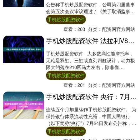
公告称手机炒股配资软件，公司第四届董事
会第五次会议审议通过了《关于取消监事
会、变更注册资本并修订的议案》等多项议
手机炒股配资软件
案。....
查看：
203
分类：
配资网官方网站
手机炒股配资软件 法拉利V8引擎装上摩托车
手机炒股配资软件 大多数高性能摩托车，
无论是双缸、三缸或直列四缸设计，动力极
限大约落在210匹马力左右，除非像
Kawasaki（川崎）H2那样搭载强制进气
手机炒股配资软件
系....
查看：
201
分类：
配资网官方网站
手机炒股配资软件 央行：7月25日将开展4000亿元MLF操作
连续五个月加量续作手机炒股配资软件。 为
保持银行体系流动性充裕，中国人民银行
（以下简称“央行”）7月24日发布公告称，7
月25日央行将以固定数量、利率招标、多
手机炒股配资软件
重....