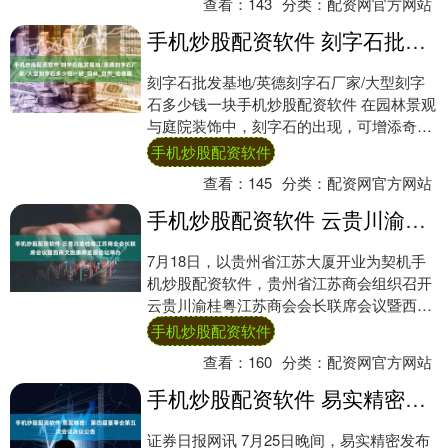
查看：
143
分类：
配资网官方网站
手机炒股配资软件 刻字石批发基地/英德刻字石厂家/大型刻字石多少钱一块_园林_自然_动感画
刻字石批发基地/英德刻字石厂家/大型刻字
石多少钱一块手机炒股配资软件 在园林景观
与庭院装饰中，刻字石的出现，可增添奇特
的韵味和气质，营造出宁静，优雅的氛围，
手机炒股配资软件
与周....
查看：
145
分类：
配资网官方网站
手机炒股配资软件 云贵川渝桂粤江苏商会会长联席会议暨西南文旅康养发展论坛举办
7月18日，以贵州省江苏大厦开业为契机手
机炒股配资软件，贵州省江苏商会组织召开
云贵川渝桂粤江苏商会会长联席会议暨西南
文旅康养发展论坛，共谋苏商转型发展新篇
手机炒股配资软件
章。 ....
查看：
160
分类：
配资网官方网站
手机炒股配资软件 易实精密：第四届董事会第五次会议决议公告
证券日报网讯 7月25日晚间，易实精密发布