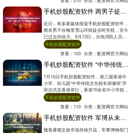
查看：
210
分类：
配资网官方网站
手机炒股配资软件 两男子徒步梅里雪山失联20余天，救援人员：新一批救援力量进山
近日，有多家媒体报道手机炒股配资软件，
两名男子在梅里雪山环线徒步时失联，至今
已过去20余天。8月13日，当地消防人员告
诉封面新闻记者，当天新一批救援力量共7
手机炒股配资软件
人已....
查看：
103
分类：
配资网官方网站
手机炒股配资软件 “中华传统文化校长研修班”开班仪式举行
7月15日手机炒股配资软件，第三届香港中
小学、幼儿园“中华传统文化校长研修班”开
班仪式在香港举行，香港70余名中小学校
长、幼儿园园长参加研修班。 本届研修班由
手机炒股配资软件
中....
查看：
110
分类：
配资网官方网站
手机炒股配资软件 军博从未委托第三方代为预约，若发现倒票等线索请您举报
随着暑期文旅市场持续升温，军事博物馆门