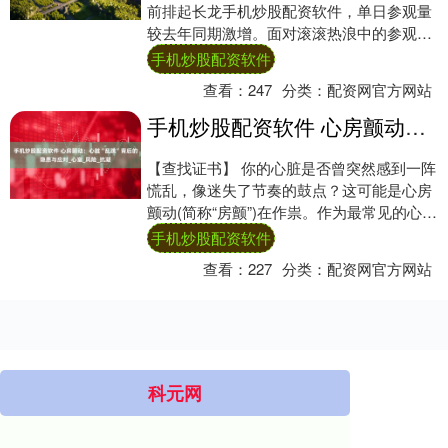
前排起长龙手机炒股配资软件，单日参观量
较去年同期激增。面对滚滚热浪中的参观热
情，我们推出多项便民举措，全力保障您的
手机炒股配资软件
参观体验....
查看：
247
分类：
配资网官方网站
手机炒股配资软件 心房颤动：心脏“乱跳”背后的隐患与应对_心室_风险_抗凝
【查找证书】 你的心脏是否曾突然感到一阵
慌乱，像迷失了节奏的鼓点？这可能是心房
颤动(简称“房颤”)在作祟。作为最常见的心律
失常之一，房颤悄无声息地影响着全球数
手机炒股配资软件
千....
查看：
227
分类：
配资网官方网站
科元网