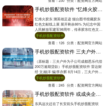
查看：
230
分类：
配资网官方网站
手机炒股配资软件 “忆烽火胶东 溯英雄足迹” 烟台图书馆藏胶东红色文献线上展（五）
忆烽火胶东 溯英雄足迹 烟台图书馆藏胶东
红色文献线上展 展开剩余86% 为纪念中国
人民解放军建军98周年，传承胶东红色文化
精神，烟台图书馆策划推出本次馆藏胶东
手机炒股配资软件
红....
查看：
126
分类：
配资网官方网站
手机炒股配资软件 三夫户外为子公司成都悉乐代偿200万逾期贷款
（原标题：三夫户外为子公司成都悉乐代偿
200万逾期贷款）手机炒股配资软件 雷达财
经 文|杨洋 编|李亦辉 8月14日，三夫户外
（证券代码：002780）发布公告....
手机炒股配资软件
查看：
245
分类：
配资网官方网站
手机炒股配资软件 或成央企新能源车第一股！岚图将登陆港股，东风集团股份退市
东风这次赶在了长安前头手机炒股配资软