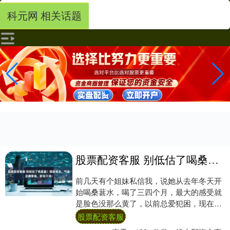
科元网 相关话题
股票配资客服 别低估了喝桑葚！搭配得当，气血足脾胃强，肝也干净！
前几天有个姐妹私信我，说她从去年冬天开
始喝桑葚水，喝了三四个月，最大的感受就
是脸色没那么黄了，以前总爱犯困，现在午
饭后也不怎么困。她说最惊喜的是脸上的斑
股票配资客服
淡了一点....